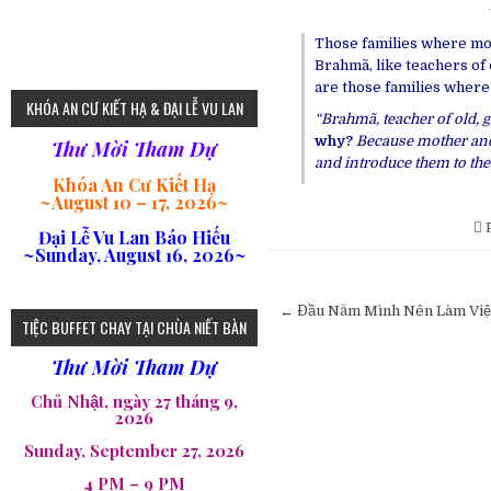
Those families where mot
Brahmã, like teachers of
are those families where
KHÓA AN CƯ KIẾT HẠ & ĐẠI LỄ VU LAN
“Brahmã, teacher of old, 
why?
Because mother and
Thư Mời Tham Dự
and introduce them to the
Khóa An Cư Kiết Hạ
~
August 10 – 17, 2026
~
P
Đại Lễ Vu Lan Báo Hiếu
~Sunday, August 16, 2026~
Post
navigation
← Đầu Năm Mình Nên Làm Việ
TIỆC BUFFET CHAY TẠI CHÙA NIẾT BÀN
Thư Mời Tham Dự
Chủ Nhật, ngày 27 tháng 9,
2026
Sunday, September 27, 2026
4 PM – 9 PM