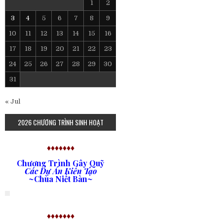
1
2
3
4
5
6
7
8
9
10
11
12
13
14
15
16
17
18
19
20
21
22
23
24
25
26
27
28
29
30
31
« Jul
2026 CHƯƠNG TRÌNH SINH HOẠT
♦♦♦♦♦♦♦
Chương Trình Gây Quỹ
Các Dự Án Kiến Tạo
~Chùa Niết Bàn~
♦♦♦♦♦♦♦