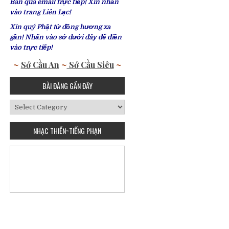
Bàn qua email trực tiếp! Xin nhấn
vào trang Liên Lạc!
Xin quý Phật tử đồng hương xa
gần! Nhấn vào sớ dưới đây để điền
vào trực tiếp!
~
Sớ Cầu An
~
Sớ Cầu Siêu
~
BÀI ĐĂNG GẦN ĐÂY
Bài
Đăng
Gần
NHẠC THIỀN~TIẾNG PHẠN
Đây