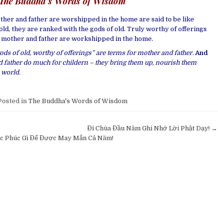
The Buddha’s Words of Wisdom
her and father are worshipped in the home are said to be like
 old, they are ranked with the gods of old. Truly worthy of offerings
 mother and father are workshipped in the home.
gods of old, worthy of offerings” are terms for mother and father.
And
 father do much for childern – they bring them up, nourish them
 world.
osted in
The Buddha's Words of Wisdom
Đi Chùa Đầu Năm Ghi Nhớ Lời Phật Dạy! →
c Phúc Gì Để Được May Mắn Cả Năm!