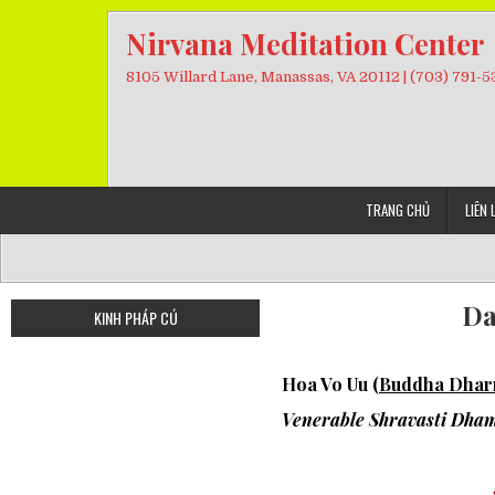
Skip
Nirvana Meditation Center
to
content
8105 Willard Lane, Manassas, VA 20112 | (703) 791-
TRANG CHỦ
LIÊN 
Da
KINH PHÁP CÚ
Hoa Vo Uu (
Buddha Dharm
Venerable Shravasti Dha