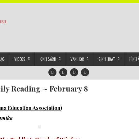
5323
LẠC
VIDEOS
KINH SÁCH
VĂN HỌC
SINH HOẠT
HÌNH 
ily Reading ~ February 8
a Education Association
)
mmika