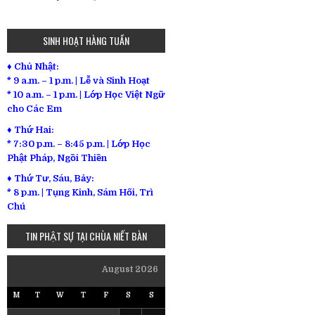
SINH HOẠT HÀNG TUẦN
♦ Chủ Nhật:
* 9 a.m. – 1 p.m. | Lễ và Sinh Hoạt
* 10 a.m. – 1 p.m. | Lớp Học Việt Ngữ
cho Các Em
♦ Thứ Hai:
* 7:30 p.m. – 8:45 p.m. | Lớp Học
Phật Pháp, Ngồi Thiền
♦ Thứ Tư, Sáu, Bảy:
*
8 p.m. | Tụng Kinh, Sám Hối, Trì
Chú
TIN PHẬT SỰ TẠI CHÙA NIẾT BÀN
August 2026
M
T
W
T
F
S
S