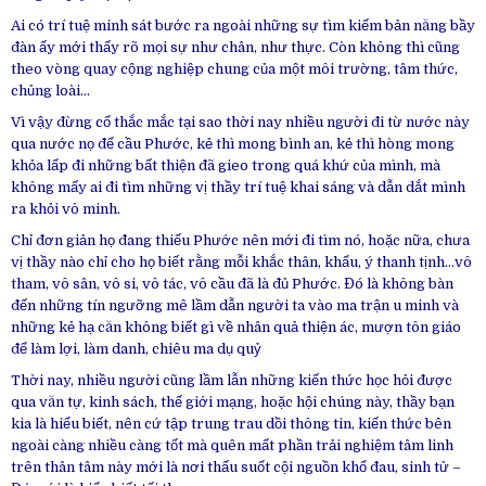
Ai có trí tuệ minh sát bước ra ngoài những sự tìm kiếm bản năng bầy
đàn ấy mới thấy rõ mọi sự như chân, như thực. Còn không thì cũng
theo vòng quay cộng nghiệp chung của một môi trường, tâm thức,
chủng loài…
Vì vậy đừng cố thắc mắc tại sao thời nay nhiều người đi từ nước này
qua nước nọ để cầu Phước, kẻ thì mong bình an, kẻ thì hòng mong
khỏa lấp đi những bất thiện đã gieo trong quá khứ của mình, mà
không mấy ai đi tìm những vị thầy trí tuệ khai sáng và dẫn dắt mình
ra khỏi vô minh.
Chỉ đơn giản họ đang thiếu Phước nên mới đi tìm nó, hoặc nữa, chưa
vị thầy nào chỉ cho họ biết rằng mỗi khắc thân, khẩu, ý thanh tịnh…vô
tham, vô sân, vô si, vô tác, vô cầu đã là đủ Phước. Đó là không bàn
đến những tín ngưỡng mê lầm dẫn người ta vào ma trận u minh và
những kẻ hạ căn không biết gì về nhân quả thiện ác, mượn tôn giáo
để làm lợi, làm danh, chiêu ma dụ quỷ
Thời nay, nhiều người cũng lầm lẫn những kiến thức học hỏi được
qua văn tự, kinh sách, thế giới mạng, hoặc hội chúng này, thầy bạn
kia là hiểu biết, nên cứ tập trung trau dồi thông tin, kiến thức bên
ngoài càng nhiều càng tốt mà quên mất phần trải nghiệm tâm linh
trên thân tâm này mới là nơi thấu suốt cội nguồn khổ đau, sinh tử –