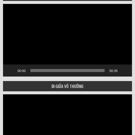
Video
Player
00:00
50:35
ĐI GIỮA VÔ THƯỜNG
Video
Player