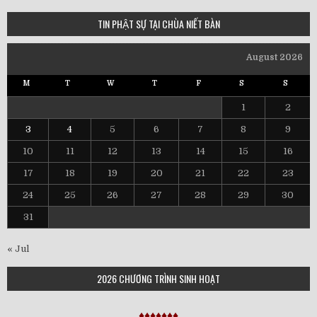
TIN PHẬT SỰ TẠI CHÙA NIẾT BÀN
August 2026
M
T
W
T
F
S
S
1
2
3
4
5
6
7
8
9
10
11
12
13
14
15
16
17
18
19
20
21
22
23
24
25
26
27
28
29
30
31
« Jul
2026 CHƯƠNG TRÌNH SINH HOẠT
♦♦♦♦♦♦♦