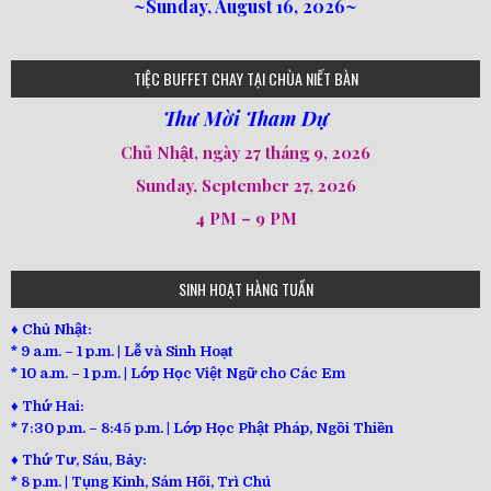
~Sunday, August 16, 2026~
loi-phat-day
loipha10
loipha15
loipha13
loipha2
loipha5
loipha7
loipha8
loipha9
loipha4
loipha1
182
641
101
80
78
77
82
92
93
95
98
94
TIỆC BUFFET CHAY TẠI CHÙA NIẾT BÀN
Thư Mời Tham Dự
Chủ Nhật, ngày 27 tháng 9, 2026
Sunday, September 27, 2026
4 PM – 9 PM
SINH HOẠT HÀNG TUẦN
♦ Chủ Nhật:
* 9 a.m. – 1 p.m. | Lễ và Sinh Hoạt
* 10 a.m. – 1 p.m. | Lớp Học Việt Ngữ cho Các Em
♦ Thứ Hai:
* 7:30 p.m. – 8:45 p.m. | Lớp Học Phật Pháp, Ngồi Thiền
♦ Thứ Tư, Sáu, Bảy:
*
8 p.m. | Tụng Kinh, Sám Hối, Trì Chú