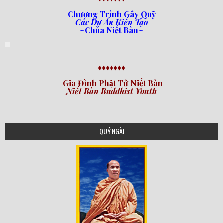
Chương Trình Gây Quỹ
Các Dự Án Kiến Tạo
~Chùa Niết Bàn~
♦♦♦♦♦♦♦
Gia Đình Phật Tử Niết Bàn
Niết Bàn Buddhist Youth
QUÝ NGÀI