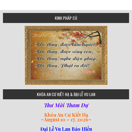
navigation
KINH PHÁP CÚ
75
KHÓA AN CƯ KIẾT HẠ & ĐẠI LỄ VU LAN
Thư Mời Tham Dự
Khóa An Cư Kiết Hạ
~
August 10 – 17, 2026
~
Đại Lễ Vu Lan Báo Hiếu