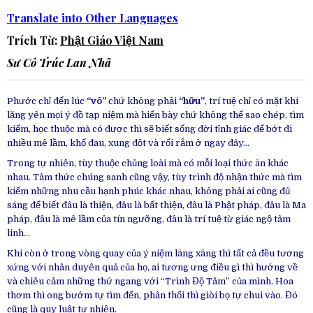
Translate into Other Languages
Trích Từ:
Phật Giáo Việt Nam
Sư Cô Trúc Lan
Nhã
Phước chỉ đến lúc
“vô”
chứ không phải
“hữu”
, trí tuệ chỉ có mặt khi
lặng yên mọi ý đồ tạp niệm mà hiển bày chứ không thể sao chép, tìm
kiếm, học thuộc mà có được thì sẽ biết sống đời tỉnh giác để bớt đi
nhiều mê lầm, khổ đau, xung đột và rối rắm ở ngay đây…
Trong tự nhiên, tùy thuộc chủng loài mà có mỗi loại thức ăn khác
nhau. Tâm thức chúng sanh cũng vậy, tùy trình độ nhận thức mà tìm
kiếm những nhu cầu hạnh phúc khác nhau, không phải ai cũng đủ
sáng để biết đâu là thiện, đâu là bất thiện, đâu là Phật pháp, đâu là Ma
pháp, đâu là mê lầm của tín ngưỡng, đâu là trí tuệ từ giác ngộ tâm
linh…
Khi còn ở trong vòng quay của ý niệm lăng xăng thì tất cả đều tương
xứng với nhân duyên quả của họ, ai tương ưng điều gì thì hướng về
và chiêu cảm những thứ ngang với “Trình Độ Tâm” của mình. Hoa
thơm thì ong bướm tự tìm đến, phân thối thì giòi bọ tự chui vào. Đó
cũng là quy luật tự nhiên.