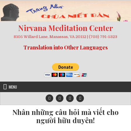
Skip
to
content
Nirvana Meditation Center
8105 Willard Lane, Manassas, VA 20112 | (703) 791-5323
Translation into Other Languages
MENU
Nhân những câu hỏi mà viết cho
người hữu duyên!