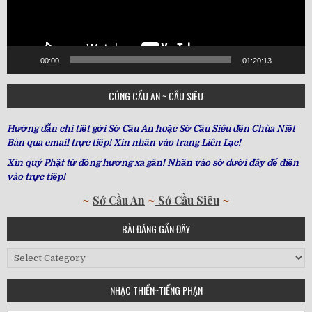
00:00
01:20:13
CÚNG CẦU AN ~ CẦU SIÊU
Hướng dẫn chi tiết gởi Sớ Cầu An hoặc Sớ Cầu Siêu đến Chùa Niết
Bàn qua email trực tiếp! Xin nhấn vào trang Liên Lạc!
Xin quý Phật tử đồng hương xa gần! Nhấn vào sớ dưới đây để điền
vào trực tiếp!
~
Sớ Cầu An
~
Sớ Cầu Siêu
~
BÀI ĐĂNG GẦN ĐÂY
Bài
Đăng
Gần
NHẠC THIỀN~TIẾNG PHẠN
Đây