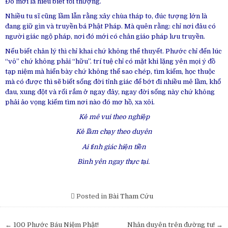
Đó mới là hiểu biết tối thượng.
Nhiều tu sĩ cũng lầm lẫn rằng xây chùa tháp to, đúc tượng lớn là
đang giữ gìn và truyền bá Phật Pháp. Mà quên rằng: chỉ nơi đâu có
người giác ngộ pháp, nơi đó mới có chân giáo pháp lưu truyền.
Nếu biết chân lý thì chỉ khai chứ không thể thuyết. Phước chỉ đến lúc
“vô” chứ không phải “hữu”. trí tuệ chỉ có mặt khi lặng yên mọi ý đồ
tạp niệm mà hiển bày chứ không thể sao chép, tìm kiếm, học thuộc
mà có được thì sẽ biết sống đời tỉnh giác để bớt đi nhiều mê lầm, khổ
đau, xung đột và rối rắm ở ngay đây, ngay đời sống này chứ không
phải ảo vọng kiếm tìm nơi nào đó mơ hồ, xa xôi.
Kẻ mê vui theo nghiệp
Kẻ lầm chạy theo duyên
Ai tỉnh giác hiện tiền
Bình yên ngay thực tại.
Posted in
Bài Tham Cứu
Post
← 100 Phước Báu Niệm Phật!
Nhân duyên trên đường tu! →